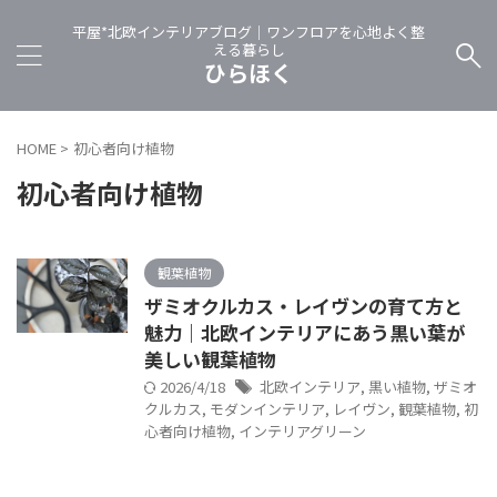
平屋*北欧インテリアブログ｜ワンフロアを心地よく整
える暮らし
ひらほく
HOME
>
初心者向け植物
初心者向け植物
観葉植物
ザミオクルカス・レイヴンの育て方と
魅力｜北欧インテリアにあう黒い葉が
美しい観葉植物
2026/4/18
北欧インテリア
,
黒い植物
,
ザミオ
クルカス
,
モダンインテリア
,
レイヴン
,
観葉植物
,
初
心者向け植物
,
インテリアグリーン