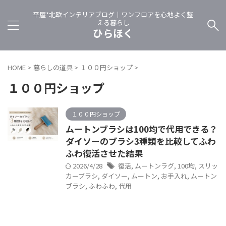
平屋*北欧インテリアブログ｜ワンフロアを心地よく整
える暮らし
ひらほく
HOME
>
暮らしの道具
>
１００円ショップ
>
１００円ショップ
１００円ショップ
ムートンブラシは100均で代用できる？
ダイソーのブラシ3種類を比較してふわ
ふわ復活させた結果
2026/4/28
復活
,
ムートンラグ
,
100均
,
スリッ
カーブラシ
,
ダイソー
,
ムートン
,
お手入れ
,
ムートン
ブラシ
,
ふわふわ
,
代用