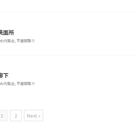
洗面所
eb内覧会
,
平屋間取り
廊下
eb内覧会
,
平屋間取り
1
2
Next »