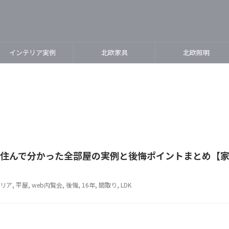
インテリア実例
北欧家具
北欧照明
6年住んで分かった全部屋の実例と後悔ポイントまとめ【
リア
,
平屋
,
web内覧会
,
後悔
,
16年
,
間取り
,
LDK