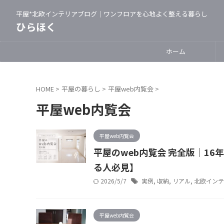
平屋*北欧インテリアブログ｜ワンフロアを心地よく整える暮らし
ひらほく
ホーム
HOME
>
平屋の暮らし
>
平屋web内覧会
>
平屋web内覧会
平屋web内覧会
平屋のweb内覧会 完全版｜1
る人必見】
2026/5/7
実例
,
収納
,
リアル
,
北欧インテ
平屋web内覧会