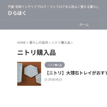
平屋*北欧インテリアブログ｜ワンフロアを心地よく整える暮らし
ひらほく
ホーム
HOME
>
暮らしの道具
>
ニトリ購入品
>
ニトリ購入品
ニトリ購入品
【ニトリ】大理石トレイがおす
2026/4/15