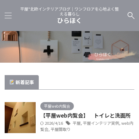
平屋*北欧インテリアブログ｜ワンフロアを心地よく整
える暮らし
ひらほく
新着記事
平屋web内覧会
【平屋web内覧会】 トイレと洗面所
2026/4/16
平屋
,
平屋インテリア実例
,
web内
覧会
,
平屋間取り