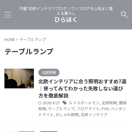
平屋*北欧インテリアブログ｜ワンフロアを心地よく整
える暮らし
ひらほく
HOME
>
テーブルランプ
テーブルランプ
北欧照明
北欧インテリアに合う照明おすすめ7選
｜使ってみてわかった失敗しない選び
方を徹底解説
2026/4/27
ルイスポールセン
,
北欧照明
,
間接
照明
,
テーブルランプ
,
フロアライト
,
PH5
,
ペンダン
トライト
,
おしゃれ照明
,
北欧インテリア