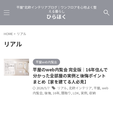
平屋*北欧インテリアブログ｜ワンフロアを心地よく整
える暮らし
ひらほく
HOME
>
リアル
リアル
平屋web内覧会
平屋のweb内覧会 完全版｜16年住んで
分かった全部屋の実例と後悔ポイント
まとめ【家を建てる人必見】
2026/5/7
リアル
,
北欧インテリア
,
平屋
,
web
内覧会
,
後悔
,
16年
,
間取り
,
LDK
,
実例
,
収納