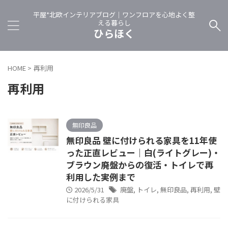
平屋*北欧インテリアブログ｜ワンフロアを心地よく整
える暮らし
ひらほく
HOME
>
再利用
再利用
無印良品
無印良品 壁に付けられる家具を11年使
った正直レビュー｜白(ライトグレー)・
ブラウン廃盤からの復活・トイレで再
利用した実例まで
2026/5/31
廃盤
,
トイレ
,
無印良品
,
再利用
,
壁
に付けられる家具