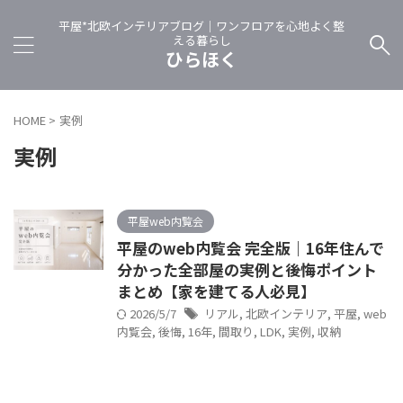
平屋*北欧インテリアブログ｜ワンフロアを心地よく整
える暮らし
ひらほく
HOME
>
実例
実例
平屋web内覧会
平屋のweb内覧会 完全版｜16年住んで
分かった全部屋の実例と後悔ポイント
まとめ【家を建てる人必見】
2026/5/7
リアル
,
北欧インテリア
,
平屋
,
web
内覧会
,
後悔
,
16年
,
間取り
,
LDK
,
実例
,
収納