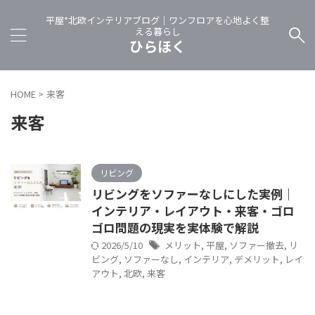
平屋*北欧インテリアブログ｜ワンフロアを心地よく整
える暮らし
ひらほく
HOME
>
来客
来客
リビング
リビングをソファーなしにした実例｜
インテリア・レイアウト・来客・ゴロ
ゴロ問題の現実を実体験で解説
2026/5/10
メリット
,
平屋
,
ソファー撤去
,
リ
ビング
,
ソファーなし
,
インテリア
,
デメリット
,
レイ
アウト
,
北欧
,
来客