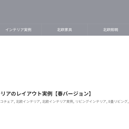
インテリア実例
北欧家具
北欧照明
テリアのレイアウト実例【春バージョン】
コチェア
,
北欧インテリア
,
北欧インテリア実例
,
リビングインテリア
,
8畳リビング