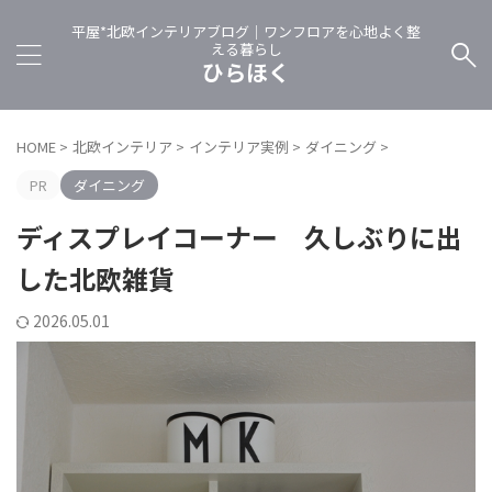
平屋*北欧インテリアブログ｜ワンフロアを心地よく整
える暮らし
ひらほく
HOME
>
北欧インテリア
>
インテリア実例
>
ダイニング
>
PR
ダイニング
ディスプレイコーナー 久しぶりに出
した北欧雑貨
2026.05.01