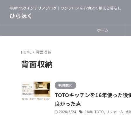
平屋*北欧インテリアブログ｜ワンフロアを心地よく整える暮らし
ひらほく
ホーム
HOME
>
背面収納
背面収納
平屋間取り
TOTOキッチンを16年使った
良かった点
2026/5/24
16年
,
TOTO
,
リフォーム
,
水