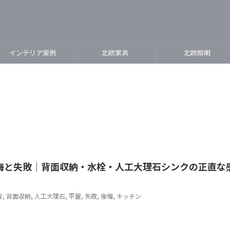
インテリア実例
北欧家具
北欧照明
後悔と失敗｜背面収納・水栓・人工大理石シンクの正直な
栓
,
背面収納
,
人工大理石
,
平屋
,
失敗
,
後悔
,
キッチン