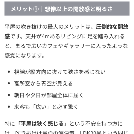
メリット①｜想像以上の開放感と明るさ
平屋の吹き抜けの最大のメリットは、
圧倒的な開放
感
です。天井が4mあるリビングに足を踏み入れる
と、まるで広いカフェやギャラリーに入ったような
感覚になります。
視線が縦方向に抜けて狭さを感じない
高所窓から青空が見える
朝日や夕日が部屋全体に届く
来客も「広い」と必ず驚く
特に
「平屋は狭く感じる」
という不安を持つ方に
は、吹き抜けは最強の解決策。LDK20畳という同じ