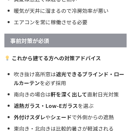
暖気が天井に溜まるので冷房効率が悪い
エアコンを常に稼働させる必要
事前対策が必須
これから建てる方への対策アドバイス
吹き抜け高所窓は
遮光できるブラインド・ロー
ルカーテン
を必ず採用
南向きの場合は
軒を深く出して
直射日光対策
遮熱ガラス・Low-Eガラス
を選ぶ
外付けスダレ
や
シェード
で外側からの遮熱
東向き・北向きは比較的暑さが軽減される