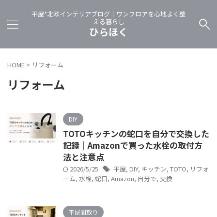
平屋*北欧インテリアブログ｜ワンフロアを心地よく整
える暮らし
ひらほく
HOME
>
リフォーム
リフォーム
DIY
TOTOキッチンの蛇口を自分で交換した
記録｜Amazonで買った水栓の取付方
法と注意点
2026/5/25
平屋
,
DIY
,
キッチン
,
TOTO
,
リフォ
ーム
,
水栓
,
蛇口
,
Amazon
,
自分で
,
交換
平屋間取り